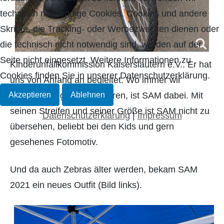
technisch notwendige Cookies. Cookies und andere
Skripte, die Tracking- oder Werbezwecken dienen oder
die technisch nicht notwendig sind, werden auf der
Seite nicht eingesetzt. Weitere Informationen zu
Kinderunfallkommission Kaiserslautern e.V.. Er hat
Cookies finden Sie in unserer Datenschutzerklärung.
uns von Anfang an begleitet. Wo immer wir
Akzeptieren
Ablehnen
Veranstaltungen durchführen, ist SAM dabei. Mit
seinen Streifen und seiner Größe ist SAM nicht zu
Datenschutzerklärung
|
Impressum
übersehen, beliebt bei den Kids und gern
gesehenes Fotomotiv.
Und da auch Zebras älter werden, bekam SAM
2021 ein neues Outfit (Bild links).